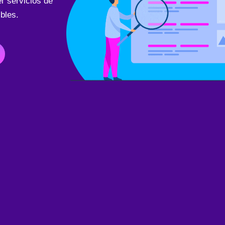
r servicios de
bles.