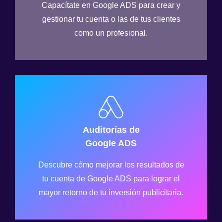
Capacítate en Google ADS para crear y
gestionar tu cuenta o las de tus clientes
como un profesional.
Auditorías de
Google ADS
Descubre cómo mejorar los resultados de
tu cuenta de Google ADS para lograr el
mayor retorno de tu inversión publicitaria.