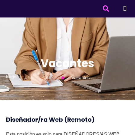
Vacantes
Inicio
Vacantes
Diseñador/ra Web (Remoto)
Esta posición es solo para DISEÑADORES/AS WEB