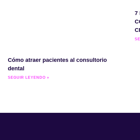
7
C
C
SE
Cómo atraer pacientes al consultorio
dental
SEGUIR LEYENDO »